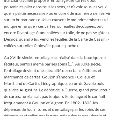
marchand Julien propose l’entoilage des cartes « pour
pouvoir les plier dans tous les sens, et n’avoir sous les yeux
que la partie nécessaire » ou encore « de manière à s’en servir
sur un bureau sans qu’elles causent le moindre embarras ». Il
indique enfin que « ces cartes, ou feuilles découpées, ont
encore l’avantage, étant collées sur toile, de ne pas se gâter ».
Desnos, quand à lui, vend les feuilles de la Carte de Cassini «
collées sur toiles & ployées pour la poche ».
Au XVIIIe siècle, l’entoilage est réalisé dans la boutique de
l’éditeur, parfois même par ses soins […]. Au XIXe siècle,
l’entoilage devient une spécialité de certains éditeurs et
marchands de cartes. Goujon s’annonce « Colleur et
Marchand de Cartes Géographiques », rue de Savoie puis
quai des Augustins. Le dépôt de la Guerre, grand producteur
de cartes, ne réalisait pas toujours l’entoilage et le confiait
fréquemment à Goujon et Vignon. En 1802- 1803, les
dépenses de fournitures et d’entoilage par les soins de ces
éditeurs sont telles que la production des cartes (dessin et