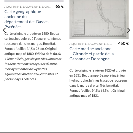
65
€
AQUITAINE & GUYENNE & GASCOGNE & PÉRIGORD
Carte géographique
ancienne du
département des Basses
Pyrénées
Carte originale gravée en 1880. Beaux
cartouches colorés à l’aquarelle. Infimes
450
€
rousseurs dans les marges. Bon état.
AQUITAINE & GUYENNE & GASCOGNE & PÉRIGORD
Carte marine ancienne
Format feuille : 34,5 x 26 cm.
Original
– Gironde et partie de la
antique map of 1880.
Edition de la fin du
Garonne et Dordogne
19ème siècle, gravée par Alès, illustrant
les départements français et d’Outre-
mer, agrémentée de vignettes
Carte originale levée en 1825 et gravée
aquarellées du chef-lieu, curiosités et
en 1831. Beautemps-Beaupré ingénieur
personnages célèbres.
hydrographe. Infimes traces de rousseurs
dans la marge droite. Très bon état.
Format feuille : 94,5 x 66,5 cm.
Original
antique map of 1831