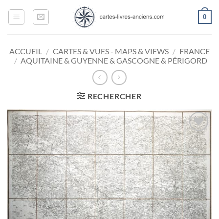
Passer
0
au
contenu
ACCUEIL
/
CARTES & VUES - MAPS & VIEWS
/
FRANCE
/
AQUITAINE & GUYENNE & GASCOGNE & PÉRIGORD
RECHERCHER
Ajouter
à la
wishlist