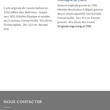
Epreuve originale gravée en 1785.
Carte originale de Cassini réalisée en
Meunier dessinateur & Niguet graveur.
1763, éditée chez Andriveau - Goujon
Beaux coloris aquarelle. très bon état.
vers 1815. Entoilée d'époque et montée
Format feuille : 54 x 35,5 cm. Format
en 21 sections. Format feuille : 93 x 60 cm.
gravure : 40 x 26 cm. (les 2 vues)
Format repliée : 20 x 13,5 cm. Très bon
Originale engraving of 1785
état.
NOUS CONTACTER