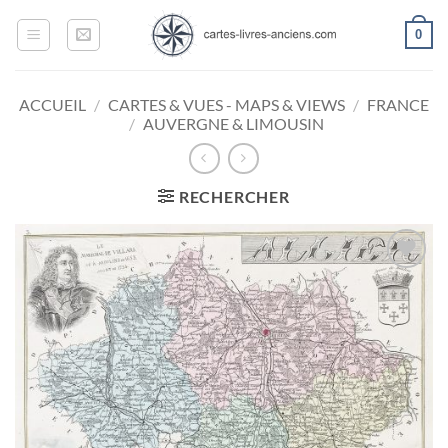
Passer
0
au
contenu
ACCUEIL
/
CARTES & VUES - MAPS & VIEWS
/
FRANCE
/
AUVERGNE & LIMOUSIN
RECHERCHER
Ajouter
à la
wishlist