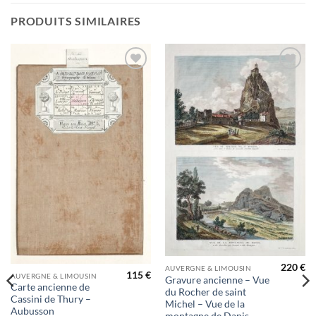
PRODUITS SIMILAIRES
Ajouter
Ajouter
à la
à la
wishlist
wishlist
220
€
AUVERGNE & LIMOUSIN
115
€
AUVERGNE & LIMOUSIN
Gravure ancienne – Vue
Carte ancienne de
du Rocher de saint
Cassini de Thury –
Michel – Vue de la
Aubusson
montagne de Danis