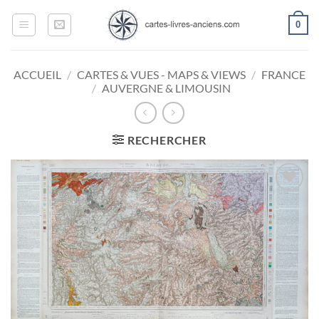
Passer
0
au
contenu
ACCUEIL
/
CARTES & VUES - MAPS & VIEWS
/
FRANCE
/
AUVERGNE & LIMOUSIN
RECHERCHER
Ajouter
à la
wishlist