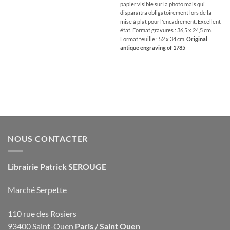
papier visible sur la photo mais qui
disparaîtra obligatoirement lors de la
mise à plat pour l'encadrement. Excellent
état. Format gravures : 36,5 x 24,5 cm.
Format feuille : 52 x 34 cm.
Original
antique engraving of 1785
NOUS CONTACTER
Librairie Patrick SEROUGE
Marché Serpette
110 rue des Rosiers
93400 Saint-Ouen
Paris / Saint Ouen