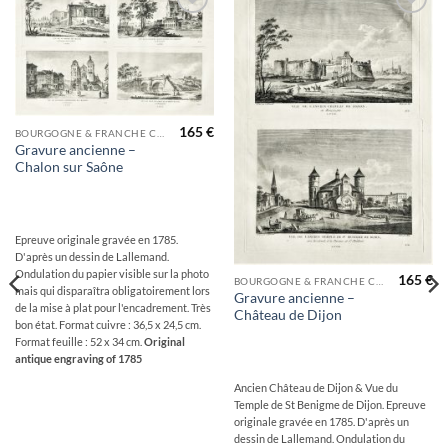
Ajouter
Ajouter
à la
à la
wishlist
wishlist
165
€
BOURGOGNE & FRANCHE COMTÉ
Gravure ancienne –
Chalon sur Saône
Epreuve originale gravée en 1785.
D'après un dessin de Lallemand.
Ondulation du papier visible sur la photo
165
€
BOURGOGNE & FRANCHE COMTÉ
mais qui disparaîtra obligatoirement lors
Gravure ancienne –
de la mise à plat pour l'encadrement. Très
Château de Dijon
bon état. Format cuivre : 36,5 x 24,5 cm.
Format feuille : 52 x 34 cm.
Original
antique engraving of 1785
Ancien Château de Dijon & Vue du
Temple de St Benigme de Dijon. Epreuve
originale gravée en 1785. D'après un
dessin de Lallemand. Ondulation du