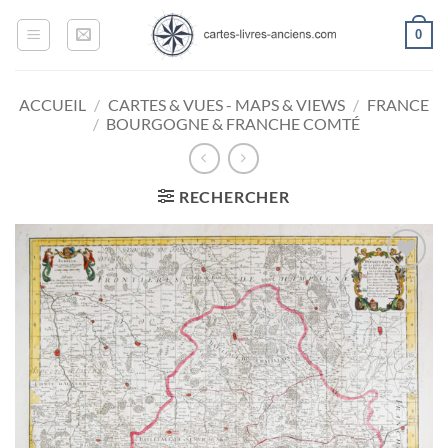
Passer
0
au
contenu
ACCUEIL
/
CARTES & VUES - MAPS & VIEWS
/
FRANCE
/
BOURGOGNE & FRANCHE COMTÉ
RECHERCHER
Ajouter
à la
wishlist