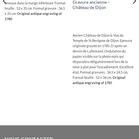
Gravure ancienne –
oiseaux dans la marge inférieure. Format
Château de Dijon
feuille : 52 x 35 cm. Format gravure : 36,5
x 25 cm.
Original antique engraving of
1780
Ancien Château de Dijon & Vue du
Temple de St Benigme de Dijon. Epreuve
originale gravée en 1785. D'après un
dessin de Lallemand. Ondulation du
papier visible sur la photo mais qui
disparaîtra obligatoirement lors de la
mise à plat pour l'encadrement. Excellent
état. Format gravures : 36,5 x 24,5 cm.
Format feuille : 52 x 34 cm.
Original
antique engraving of 1785
NOUS CONTACTER