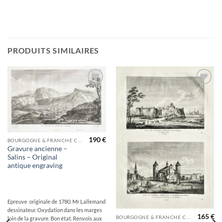
PRODUITS SIMILAIRES
Ajouter
Ajouter
à la
à la
wishlist
wishlist
190
€
BOURGOGNE & FRANCHE COMTÉ
Gravure ancienne –
Salins – Original
antique engraving
Epreuve originale de 1780. Mr Lallemand
dessinateur. Oxydation dans les marges
165
€
BOURGOGNE & FRANCHE COMTÉ
loin de la gravure. Bon état. Renvois aux