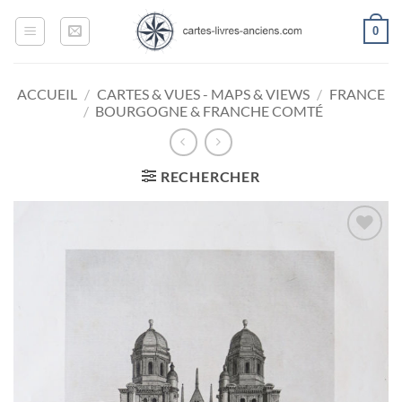
Passer
0
au
contenu
ACCUEIL
/
CARTES & VUES - MAPS & VIEWS
/
FRANCE
/
BOURGOGNE & FRANCHE COMTÉ
RECHERCHER
Ajouter
à la
wishlist