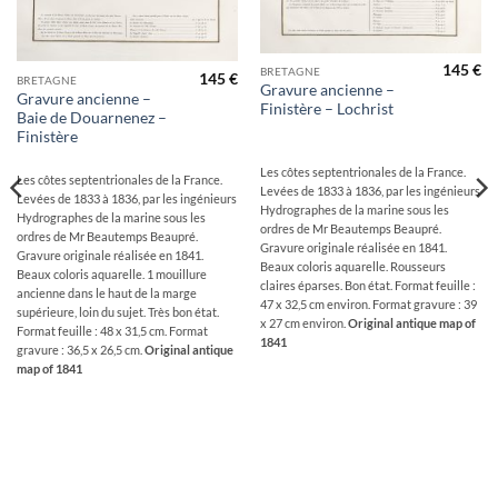
145
€
BRETAGNE
145
€
BRETAGNE
Gravure ancienne –
Gravure ancienne –
Finistère – Lochrist
Baie de Douarnenez –
Finistère
Les côtes septentrionales de la France.
Les côtes septentrionales de la France.
Levées de 1833 à 1836, par les ingénieurs
Levées de 1833 à 1836, par les ingénieurs
Hydrographes de la marine sous les
Hydrographes de la marine sous les
ordres de Mr Beautemps Beaupré.
ordres de Mr Beautemps Beaupré.
Gravure originale réalisée en 1841.
Gravure originale réalisée en 1841.
Beaux coloris aquarelle. Rousseurs
Beaux coloris aquarelle. 1 mouillure
claires éparses. Bon état. Format feuille :
ancienne dans le haut de la marge
47 x 32,5 cm environ. Format gravure : 39
supérieure, loin du sujet. Très bon état.
x 27 cm environ.
Original antique map of
Format feuille : 48 x 31,5 cm. Format
1841
gravure : 36,5 x 26,5 cm.
Original antique
map of 1841