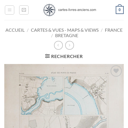
Passer
0
au
contenu
ACCUEIL
/
CARTES & VUES - MAPS & VIEWS
/
FRANCE
/
BRETAGNE
RECHERCHER
Ajouter
à la
wishlist