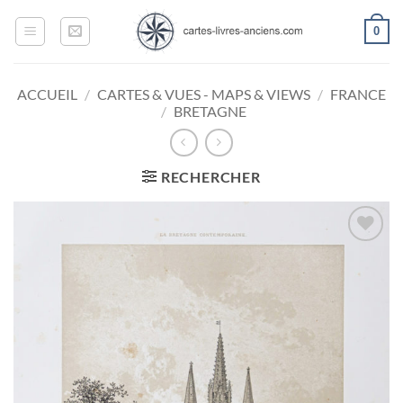
Passer
0
au
contenu
ACCUEIL
/
CARTES & VUES - MAPS & VIEWS
/
FRANCE
/
BRETAGNE
RECHERCHER
Ajouter
à la
wishlist