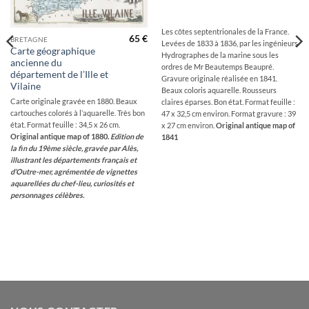
Les côtes septentrionales de la France.
65
€
BRETAGNE
Levées de 1833 à 1836, par les ingénieurs
Carte géographique
Hydrographes de la marine sous les
ancienne du
ordres de Mr Beautemps Beaupré.
département de l’Ille et
Gravure originale réalisée en 1841.
Vilaine
Beaux coloris aquarelle. Rousseurs
Carte originale gravée en 1880. Beaux
claires éparses. Bon état. Format feuille :
cartouches colorés à l’aquarelle. Très bon
47 x 32,5 cm environ. Format gravure : 39
état. Format feuille : 34,5 x 26 cm.
x 27 cm environ.
Original antique map of
Original antique map of 1880.
Edition de
1841
la fin du 19ème siècle, gravée par Alès,
illustrant les départements français et
d’Outre-mer, agrémentée de vignettes
aquarellées du chef-lieu, curiosités et
personnages célèbres.