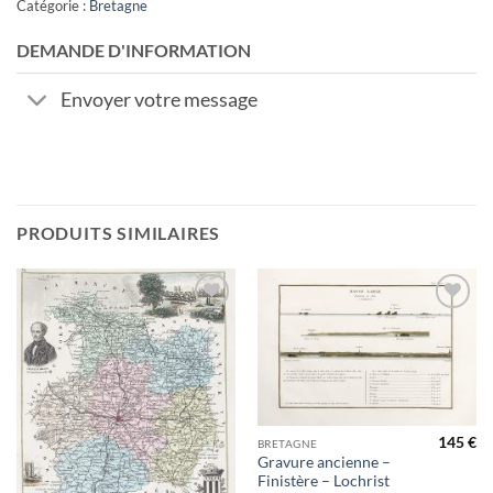
Catégorie :
Bretagne
DEMANDE D'INFORMATION
Envoyer votre message
PRODUITS SIMILAIRES
Ajouter
Ajouter
à la
à la
wishlist
wishlist
145
€
BRETAGNE
Gravure ancienne –
Finistère – Lochrist