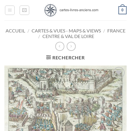
Passer
0
au
contenu
ACCUEIL
/
CARTES & VUES - MAPS & VIEWS
/
FRANCE
/
CENTRE & VAL DE LOIRE
RECHERCHER
Ajouter
à la
wishlist