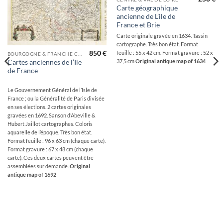
Carte géographique
ancienne de L’ile de
France et Brie
Carte originale gravée en 1634. Tassin
cartographe. Très bon état. Format
850
€
feuille : 55 x 42 cm. Format gravure : 52 x
BOURGOGNE & FRANCHE COMTÉ
37,5 cm
Original antique map of 1634
Cartes anciennes de l’Ile
de France
Le Gouvernement Général de l’Isle de
France ; ou la Généralité de Paris divisée
en ses élections. 2 cartes originales
gravées en 1692. Sanson d’Abeville &
Hubert Jaillot cartographes. Coloris
aquarelle de l’époque. Très bon état.
Format feuille : 96 x 63 cm (chaque carte).
Format gravure : 67 x 48 cm (chaque
carte). Ces deux cartes peuvent être
assemblées sur demande.
Original
antique map of 1692