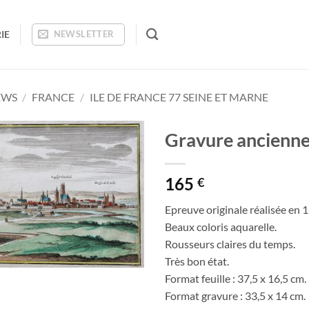
IE
NEWSLETTER
EWS
/
FRANCE
/
ILE DE FRANCE 77 SEINE ET MARNE
Gravure ancienn
Ajouter
165
à la
€
wishlist
Epreuve originale réalisée en 
Beaux coloris aquarelle.
Rousseurs claires du temps.
Très bon état.
Format feuille : 37,5 x 16,5 cm.
Format gravure : 33,5 x 14 cm.