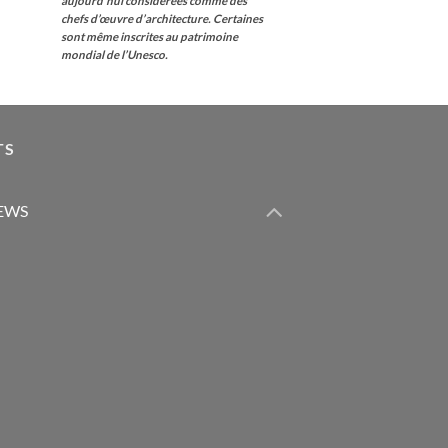
aujourd’hui considérées comme des
chefs d’œuvre d’architecture. Certaines
sont même inscrites au patrimoine
mondial de l’Unesco.
TS
IEWS