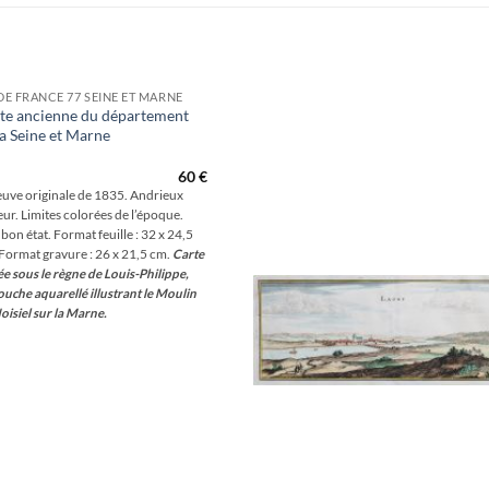
 DE FRANCE 77 SEINE ET MARNE
te ancienne du département
la Seine et Marne
Aj
wis
60
€
uve originale de 1835. Andrieux
eur. Limites colorées de l’époque.
 bon état. Format feuille : 32 x 24,5
Format gravure : 26 x 21,5 cm.
Carte
ée sous le règne de Louis-Philippe,
ouche aquarellé illustrant le Moulin
oisiel sur la Marne.