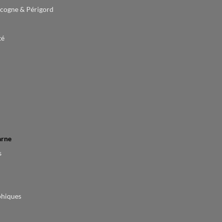
cogne & Périgord
té
arne
s
phiques