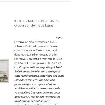
ILE DE FRANCE 77 SEINE ET MARNE
Gravure ancienne de Lagny
outer
à la
hlist
125
€
Epreuve originale réalisée en 1640.
Johanne Pieters dessinateur. Beaux
coloris aquarelle. Fines traces de plis
dans les cieux à droite et gauche de
l’épreuve. Bon état. Format feuille : 36,5
x 14,5 cm. Format gravure : 33,5 x 12,5
cm.
Original antique engraving of 1640.
Belle impression bien contrastée pour
cette représentation historique de Lagny.
L’une des premières vue de la ville
panoramique. Les représentations
antérieures n’étant que sous forme de
vue cavalière (représentation en deux
dimensions). Témoins de l’histoire, les
fortifications de Vauban sont