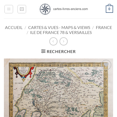
Passer
0
au
contenu
ACCUEIL
/
CARTES & VUES - MAPS & VIEWS
/
FRANCE
/
ILE DE FRANCE 78 & VERSAILLES
RECHERCHER
Ajouter
à la
wishlist