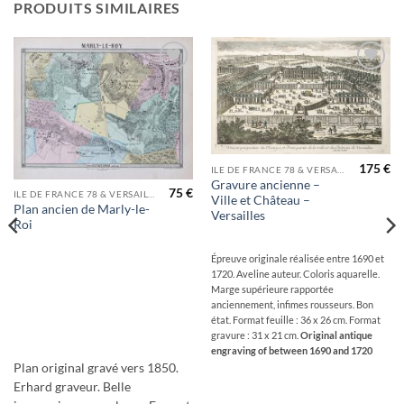
PRODUITS SIMILAIRES
Ajouter
Ajouter
à la
à la
wishlist
wishlist
175
€
ILE DE FRANCE 78 & VERSAILLES
Gravure ancienne –
75
€
ILE DE FRANCE 78 & VERSAILLES
Ville et Château –
Plan ancien de Marly-le-
Versailles
Roi
Épreuve originale réalisée entre 1690 et
1720. Aveline auteur. Coloris aquarelle.
Marge supérieure rapportée
anciennement, infimes rousseurs. Bon
état. Format feuille : 36 x 26 cm. Format
gravure : 31 x 21 cm.
Original antique
engraving of between 1690 and 1720
Plan original gravé vers 1850.
Erhard graveur. Belle