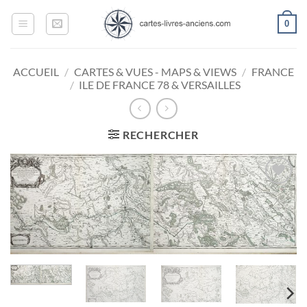
Passer
0
au
contenu
ACCUEIL
/
CARTES & VUES - MAPS & VIEWS
/
FRANCE
/
ILE DE FRANCE 78 & VERSAILLES
RECHERCHER
Ajouter
à la
wishlist