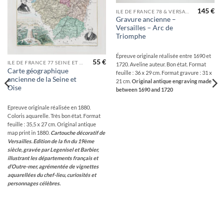
145
€
ILE DE FRANCE 78 & VERSAILLES
Gravure ancienne –
Versailles – Arc de
Triomphe
Épreuve originale réalisée entre 1690 et
55
€
ILE DE FRANCE 77 SEINE ET MARNE
1720. Aveline auteur. Bon état. Format
Carte géographique
feuille : 36 x 29 cm. Format gravure : 31 x
ancienne de la Seine et
21 cm.
Original antique engraving made
Oise
between 1690 and 1720
Epreuve originale réalisée en 1880.
Coloris aquarelle. Très bon état. Format
feuille : 35,5 x 27 cm. Original antique
map print in 1880.
Cartouche décoratif de
Versailles. Edition de la fin du 19ème
siècle, gravée par Legenisel et Barbier,
illustrant les départements français et
d’Outre-mer, agrémentée de vignettes
aquarellées du chef-lieu, curiosités et
personnages célèbres.