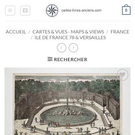
Passer
0
au
contenu
ACCUEIL
/
CARTES & VUES - MAPS & VIEWS
/
FRANCE
/
ILE DE FRANCE 78 & VERSAILLES
RECHERCHER
Ajouter
à la
wishlist