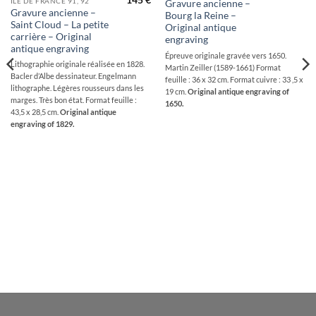
145
€
ILE DE FRANCE 91, 92
Gravure ancienne –
Gravure ancienne –
Bourg la Reine –
Saint Cloud – La petite
Original antique
carrière – Original
engraving
antique engraving
Épreuve originale gravée vers 1650.
Lithographie originale réalisée en 1828.
Martin Zeiller (1589-1661) Format
Bacler d’Albe dessinateur. Engelmann
feuille : 36 x 32 cm. Format cuivre : 33 ,5 x
lithographe. Légères rousseurs dans les
19 cm.
Original antique engraving of
marges. Très bon état. Format feuille :
1650.
43,5 x 28,5 cm.
Original antique
engraving of 1829.