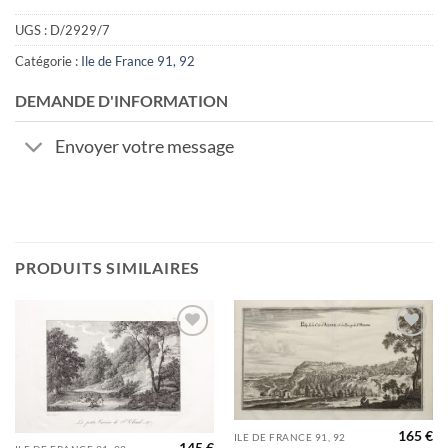
UGS :
D/2929/7
Catégorie :
Ile de France 91, 92
DEMANDE D'INFORMATION
Envoyer votre message
PRODUITS SIMILAIRES
Ajouter
Ajouter
à la
à la
wishlist
wishlist
165
€
ILE DE FRANCE 91, 92