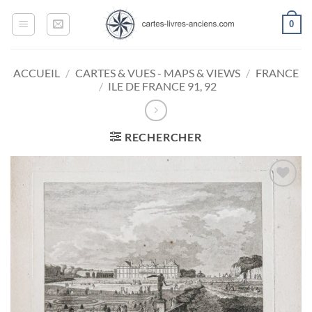
Passer
0
au
contenu
ACCUEIL
/
CARTES & VUES - MAPS & VIEWS
/
FRANCE
/
ILE DE FRANCE 91, 92
RECHERCHER
Ajouter
à la
wishlist