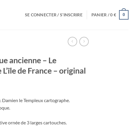
SE CONNECTER / S’INSCRIRE
PANIER /
0
€
0
ue ancienne – Le
’île de France – original
0. Damien le Templeux cartographe.
poque.
ive ornée de 3 larges cartouches.