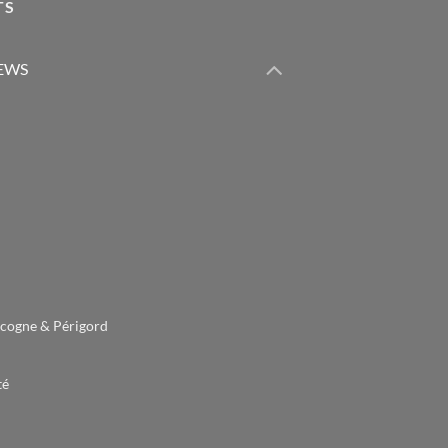
TS
IEWS
cogne & Périgord
té