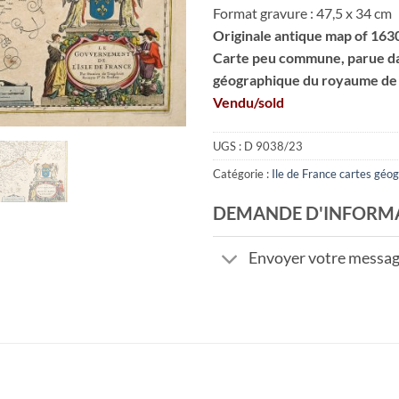
Format gravure : 47,5 x 34 cm
Originale antique map of 163
Carte peu commune, parue da
géographique du royaume de F
Vendu/sold
UGS :
D 9038/23
Catégorie :
Ile de France cartes géo
DEMANDE D'INFORM
Envoyer votre messa