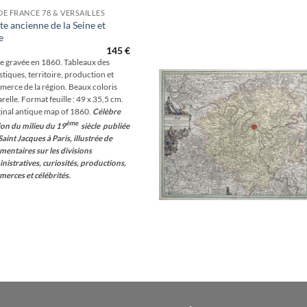
 DE FRANCE 78 & VERSAILLES
te ancienne de la Seine et
e
Ajouter
à la
145
€
wishlist
e gravée en 1860. Tableaux des
istiques, territoire, production et
erce de la région. Beaux coloris
relle. Format feuille : 49 x 35,5 cm.
inal antique map of 1860.
Célèbre
ème
ion du milieu du 19
siècle publiée
Saint Jacques à Paris, illustrée de
entaires sur les divisions
nistratives, curiosités, productions,
erces et célébrités.