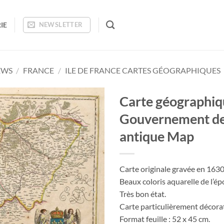
IE
NEWSLETTER
EWS
/
FRANCE
/
ILE DE FRANCE CARTES GÉOGRAPHIQUES
Carte géographiq
Gouvernement de L
Ajouter
à la
antique Map
wishlist
Carte originale gravée en 163
Beaux coloris aquarelle de l’é
Très bon état.
Carte particulièrement décorat
Format feuille : 52 x 45 cm.