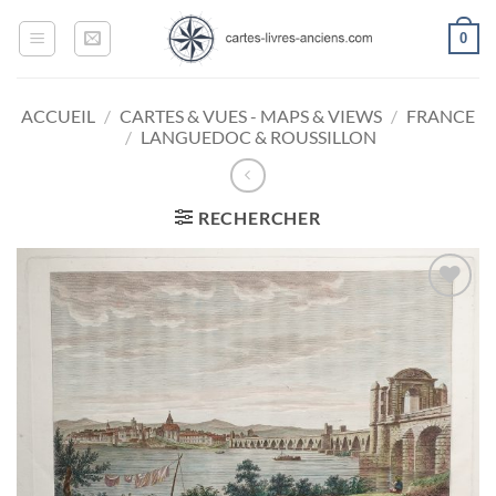
Passer
0
au
contenu
ACCUEIL
/
CARTES & VUES - MAPS & VIEWS
/
FRANCE
/
LANGUEDOC & ROUSSILLON
RECHERCHER
Ajouter
à la
wishlist