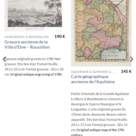
Ajouter
Ajouter
à la
à la
wishlist
wishlist
190
€
LANGUEDOC & ROUSSILLON
Gravure ancienne de la
Ville d’Elne – Roussillon
Épreuve originale gravée en 1780. Née
graveur. Très bon état. Format feuille :
34,5 x 25,5 cm. Format gravure : 26,5 x 20
145
€
AQUITAINE & GUYENNE & GASCOGNE & PÉRIGORD
cm.
Original antique engraving of 1780
Carte géographique
ancienne de l’Aquitaine
Partie Orientale de la Grande Aquitaine.
Le Berry & Bourbonois & Limousin &
Auvergne & Quercy Rouergue et le
Languedoc. Carte originale gravée fin
17ème siècle. Anonyme. Beaux coloris
aquarelle. Très bon état. Format feuille :
24,5 x 17,5 cm. Format gravure : 20 x 15
cm.
Original antique map of the 17th
century