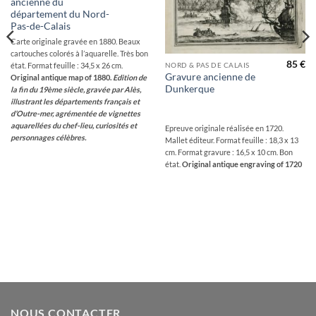
ancienne du
département du Nord-
Pas-de-Calais
Carte originale gravée en 1880. Beaux
cartouches colorés à l’aquarelle. Très bon
85
€
état. Format feuille : 34,5 x 26 cm.
NORD & PAS DE CALAIS
Gravure ancienne de
Original antique map of 1880.
Edition de
Dunkerque
la fin du 19ème siècle, gravée par Alès,
illustrant les départements français et
d’Outre-mer, agrémentée de vignettes
aquarellées du chef-lieu, curiosités et
Epreuve originale réalisée en 1720.
personnages célèbres.
Mallet éditeur. Format feuille : 18,3 x 13
cm. Format gravure : 16,5 x 10 cm. Bon
état.
Original antique engraving of 1720
NOUS CONTACTER