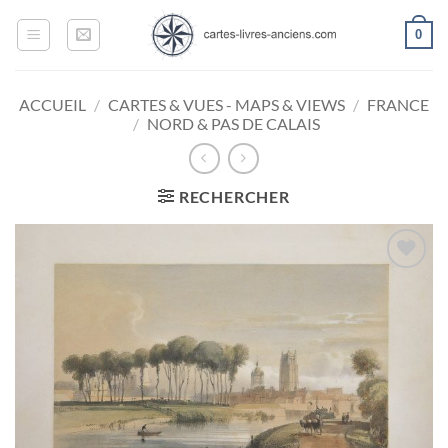
Passer
0
au
contenu
ACCUEIL
/
CARTES & VUES - MAPS & VIEWS
/
FRANCE
/
NORD & PAS DE CALAIS
RECHERCHER
Ajouter
à la
wishlist