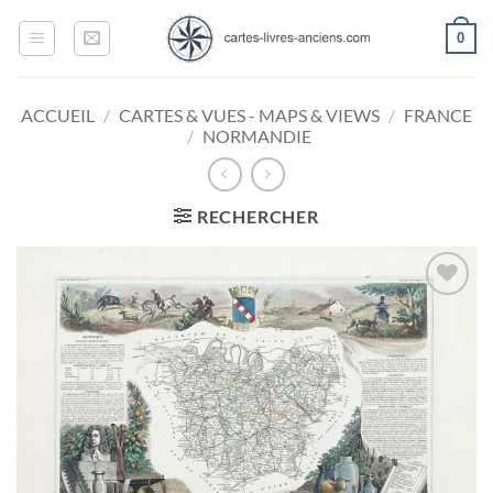
Passer
0
au
contenu
ACCUEIL
/
CARTES & VUES - MAPS & VIEWS
/
FRANCE
/
NORMANDIE
RECHERCHER
Ajouter
à la
wishlist