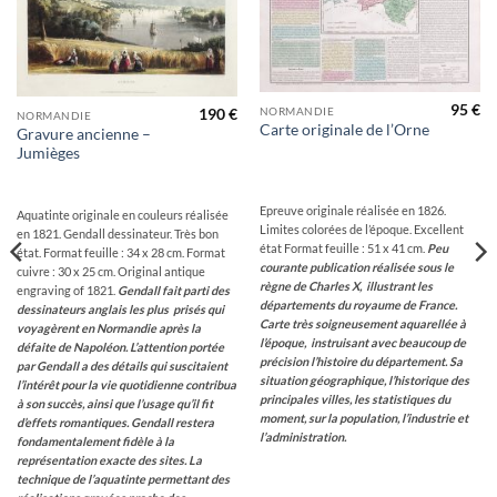
wishlist
wishlist
95
€
NORMANDIE
190
€
NORMANDIE
Carte originale de l’Orne
Gravure ancienne –
Jumièges
Epreuve originale réalisée en 1826.
Aquatinte originale en couleurs réalisée
Limites colorées de l’époque. Excellent
en 1821. Gendall dessinateur. Très bon
état Format feuille : 51 x 41 cm.
Peu
état. Format feuille : 34 x 28 cm. Format
courante publication réalisée sous le
cuivre : 30 x 25 cm. Original antique
règne de Charles X, illustrant les
engraving of 1821.
Gendall fait parti des
départements du royaume de France.
dessinateurs anglais les plus prisés qui
Carte très soigneusement aquarellée à
voyagèrent en Normandie après la
l’époque, instruisant avec beaucoup de
défaite de Napoléon. L’attention portée
précision l’histoire du département. Sa
par Gendall a des détails qui suscitaient
situation géographique, l’historique des
l’intérêt pour la vie quotidienne contribua
principales villes, les statistiques du
à son succès, ainsi que l’usage qu’il fit
moment, sur la population, l’industrie et
d’effets romantiques. Gendall restera
l’administration.
fondamentalement fidèle à la
représentation exacte des sites. La
technique de l’aquatinte permettant des