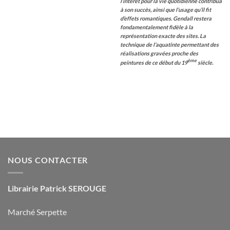
l’intérêt pour la vie quotidienne contribua
à son succès, ainsi que l’usage qu’il fit
d’effets romantiques. Gendall restera
fondamentalement fidèle à la
représentation exacte des sites. La
technique de l’aquatinte permettant des
réalisations gravées proche des
ème
peintures de ce début du 19
siècle.
NOUS CONTACTER
Librairie Patrick SEROUGE
Marché Serpette