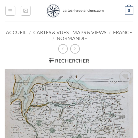
Passer
0
au
contenu
ACCUEIL
/
CARTES & VUES - MAPS & VIEWS
/
FRANCE
/
NORMANDIE
RECHERCHER
Ajouter
à la
wishlist