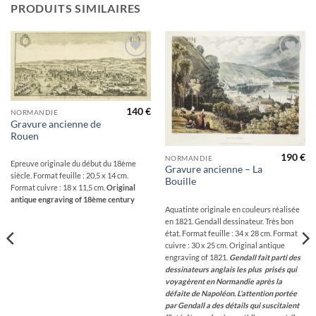
PRODUITS SIMILAIRES
Ajouter
Ajouter
à la
à la
wishlist
wishlist
140
€
NORMANDIE
Gravure ancienne de
Rouen
190
€
NORMANDIE
Epreuve originale du début du 18ème
Gravure ancienne – La
siècle. Format feuille : 20,5 x 14 cm.
Bouille
Format cuivre : 18 x 11,5 cm.
Original
antique engraving of 18ème century
Aquatinte originale en couleurs réalisée
en 1821. Gendall dessinateur. Très bon
état. Format feuille : 34 x 28 cm. Format
cuivre : 30 x 25 cm. Original antique
engraving of 1821.
Gendall fait parti des
dessinateurs anglais les plus prisés qui
voyagèrent en Normandie après la
défaite de Napoléon. L’attention portée
par Gendall a des détails qui suscitaient