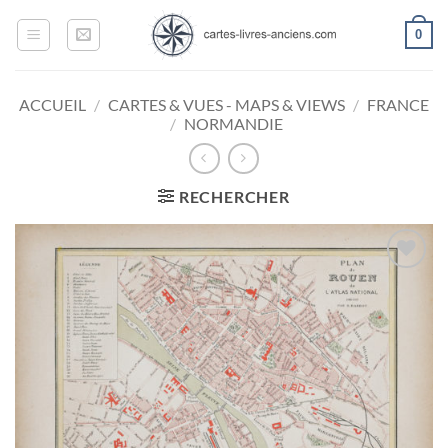
Passer
0
au
contenu
ACCUEIL
/
CARTES & VUES - MAPS & VIEWS
/
FRANCE
/
NORMANDIE
RECHERCHER
Ajouter
à la
wishlist