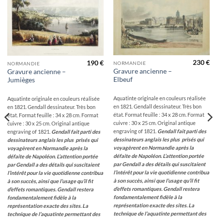
Ajouter
Ajouter
à la
à la
wishlist
wishlist
230
€
190
€
NORMANDIE
NORMANDIE
Gravure ancienne –
Gravure ancienne –
Elbeuf
Jumièges
Aquatinte originale en couleurs réalisée
Aquatinte originale en couleurs réalisée
en 1821. Gendall dessinateur. Très bon
en 1821. Gendall dessinateur. Très bon
état. Format feuille : 34 x 28 cm. Format
état. Format feuille : 34 x 28 cm. Format
cuivre : 30 x 25 cm. Original antique
cuivre : 30 x 25 cm. Original antique
engraving of 1821.
Gendall fait parti des
engraving of 1821.
Gendall fait parti des
dessinateurs anglais les plus prisés qui
dessinateurs anglais les plus prisés qui
voyagèrent en Normandie après la
voyagèrent en Normandie après la
défaite de Napoléon. L’attention portée
défaite de Napoléon. L’attention portée
par Gendall a des détails qui suscitaient
par Gendall a des détails qui suscitaient
l’intérêt pour la vie quotidienne contribua
l’intérêt pour la vie quotidienne contribua
à son succès, ainsi que l’usage qu’il fit
à son succès, ainsi que l’usage qu’il fit
d’effets romantiques. Gendall restera
d’effets romantiques. Gendall restera
fondamentalement fidèle à la
fondamentalement fidèle à la
représentation exacte des sites. La
représentation exacte des sites. La
technique de l’aquatinte permettant des
technique de l’aquatinte permettant des