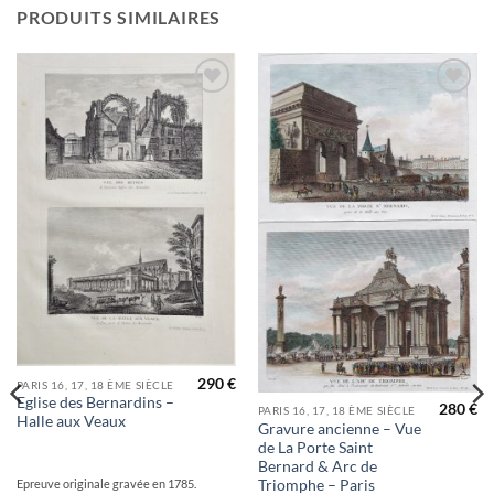
PRODUITS SIMILAIRES
Ajouter
Ajouter
à la
à la
wishlist
wishlist
290
€
PARIS 16, 17, 18 ÈME SIÈCLE
Eglise des Bernardins –
280
€
PARIS 16, 17, 18 ÈME SIÈCLE
Halle aux Veaux
Gravure ancienne – Vue
de La Porte Saint
Bernard & Arc de
Epreuve originale gravée en 1785.
Triomphe – Paris