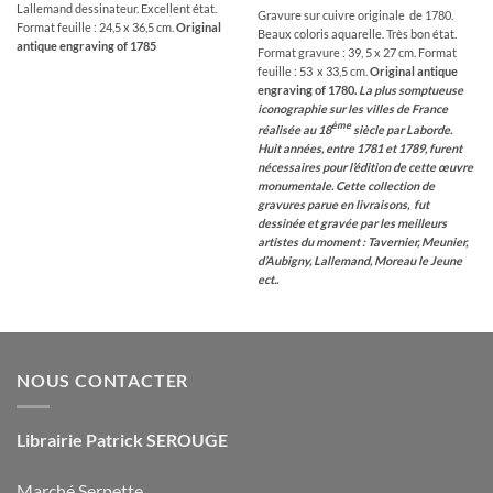
Lallemand dessinateur. Excellent état.
Gravure sur cuivre originale de 1780.
Format feuille : 24,5 x 36,5 cm.
Original
Beaux coloris aquarelle. Très bon état.
antique engraving of 1785
Format gravure : 39, 5 x 27 cm. Format
feuille : 53 x 33,5 cm.
Original antique
engraving of 1780.
La plus somptueuse
iconographie sur les villes de France
ème
réalisée au 18
siècle par Laborde.
Huit années, entre 1781 et 1789, furent
nécessaires pour l’édition de cette œuvre
monumentale. Cette collection de
gravures parue en livraisons, fut
dessinée et gravée par les meilleurs
artistes du moment : Tavernier, Meunier,
d’Aubigny, Lallemand, Moreau le Jeune
ect..
NOUS CONTACTER
Librairie Patrick SEROUGE
Marché Serpette