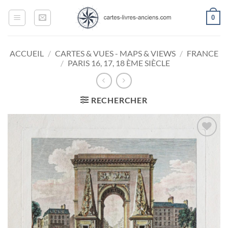
Passer
0
au
contenu
ACCUEIL
/
CARTES & VUES - MAPS & VIEWS
/
FRANCE
/
PARIS 16, 17, 18 ÈME SIÈCLE
RECHERCHER
Ajouter
à la
wishlist