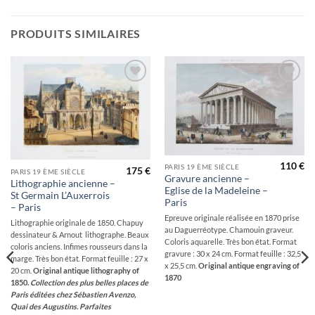
PRODUITS SIMILAIRES
Ajouter
Ajouter
à la
à la
wishlist
wishlist
110
€
PARIS 19 ÈME SIÈCLE
175
€
PARIS 19 ÈME SIÈCLE
Gravure ancienne –
Lithographie ancienne –
Eglise de la Madeleine –
St Germain L’Auxerrois
Paris
– Paris
Epreuve originale réalisée en 1870 prise
Lithographie originale de 1850. Chapuy
au Daguerréotype. Chamouin graveur.
dessinateur & Arnout lithographe. Beaux
Coloris aquarelle. Très bon état. Format
coloris anciens. Infimes rousseurs dans la
gravure : 30 x 24 cm. Format feuille : 32,5
marge. Très bon état. Format feuille : 27 x
x 25,5 cm.
Original antique engraving of
20 cm.
Original antique lithography of
1870
1850.
Collection des plus belles places de
Paris éditées chez Sébastien Avenzo,
Quai des Augustins. Parfaites