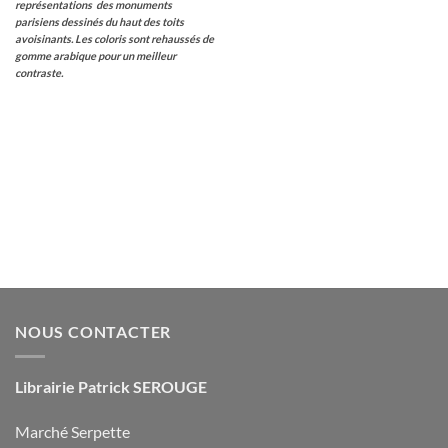
représentations des monuments
parisiens dessinés du haut des toits
avoisinants. Les coloris sont rehaussés de
gomme arabique pour un meilleur
contraste.
NOUS CONTACTER
Librairie Patrick SEROUGE
Marché Serpette