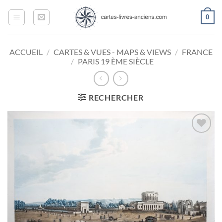
Passer
0
au
contenu
ACCUEIL
/
CARTES & VUES - MAPS & VIEWS
/
FRANCE
/
PARIS 19 ÈME SIÈCLE
RECHERCHER
Ajouter
à la
wishlist