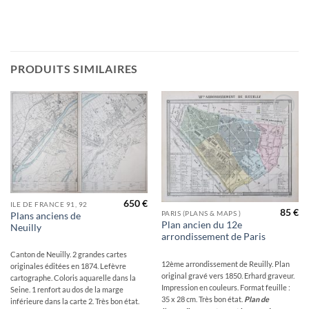
PRODUITS SIMILAIRES
Ajouter
Ajouter
à la
à la
wishlist
wishlist
650
€
ILE DE FRANCE 91, 92
85
€
PARIS (PLANS & MAPS )
Plans anciens de
Plan ancien du 12e
Neuilly
arrondissement de Paris
Canton de Neuilly. 2 grandes cartes
12ème arrondissement de Reuilly. Plan
originales éditées en 1874. Lefèvre
original gravé vers 1850. Erhard graveur.
cartographe. Coloris aquarelle dans la
Impression en couleurs. Format feuille :
Seine. 1 renfort au dos de la marge
35 x 28 cm. Très bon état.
Plan de
inférieure dans la carte 2. Très bon état.