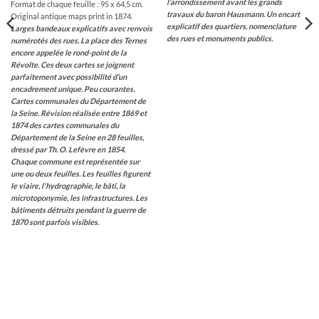
l’arrondissement avant les grands
Format de chaque feuille : 95 x 64,5 cm.
travaux du baron Hausmann. Un encart
Original antique maps print in 1874.
explicatif des quartiers, nomenclature
Larges bandeaux explicatifs avec renvois
des rues et monuments publics.
numérotés des rues. La place des Ternes
encore appelée le rond-point de la
Révolte.
Ces deux cartes se joignent
parfaitement avec possibilité d’un
encadrement unique.
Peu courantes.
Cartes communales du Département de
la Seine. Révision réalisée entre 1869 et
1874 des cartes communales du
Département de la Seine en 28 feuilles,
dressé par Th. O. Lefèvre en 1854.
Chaque commune est représentée sur
une ou deux feuilles. Les feuilles figurent
le viaire, l'hydrographie, le bâti, la
microtoponymie, les infrastructures.
Les
bâtiments détruits pendant la guerre de
1870 sont parfois visibles.