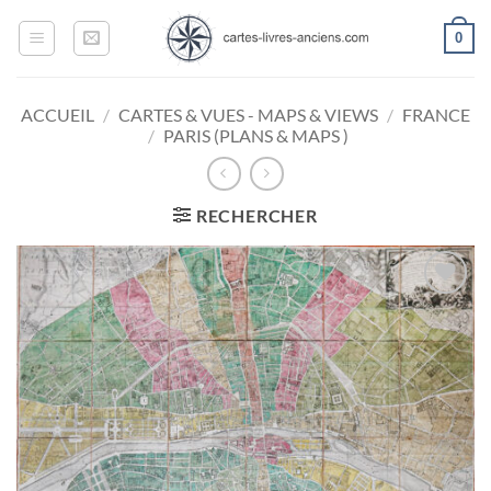
Passer
0
au
contenu
ACCUEIL
/
CARTES & VUES - MAPS & VIEWS
/
FRANCE
/
PARIS (PLANS & MAPS )
RECHERCHER
Ajouter
à la
wishlist