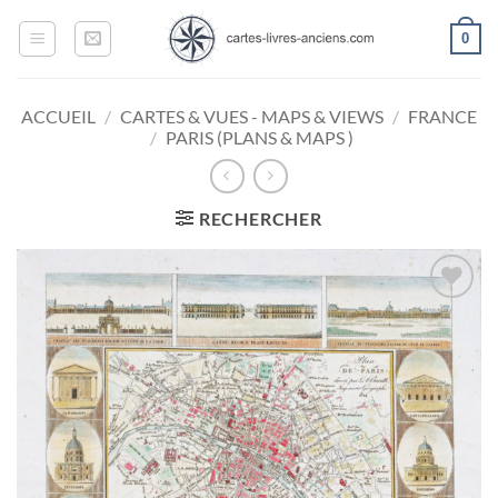
Passer
0
au
contenu
ACCUEIL
/
CARTES & VUES - MAPS & VIEWS
/
FRANCE
/
PARIS (PLANS & MAPS )
RECHERCHER
Ajouter
à la
wishlist