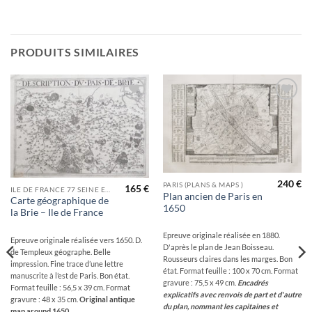
PRODUITS SIMILAIRES
Ajouter
Ajouter
à la
à la
wishlist
wishlist
240
€
PARIS (PLANS & MAPS )
165
€
ILE DE FRANCE 77 SEINE ET MARNE
Plan ancien de Paris en
Carte géographique de
1650
la Brie – Ile de France
Epreuve originale réalisée en 1880.
Epreuve originale réalisée vers 1650. D.
D'après le plan de Jean Boisseau.
de Templeux géographe. Belle
Rousseurs claires dans les marges. Bon
impression. Fine trace d’une lettre
état. Format feuille : 100 x 70 cm. Format
manuscrite à l’est de Paris. Bon état.
gravure : 75,5 x 49 cm.
Encadrés
Format feuille : 56,5 x 39 cm. Format
explicatifs avec renvois de part et d'autre
gravure : 48 x 35 cm.
Original antique
du plan, nommant les capitaines et
map around 1650