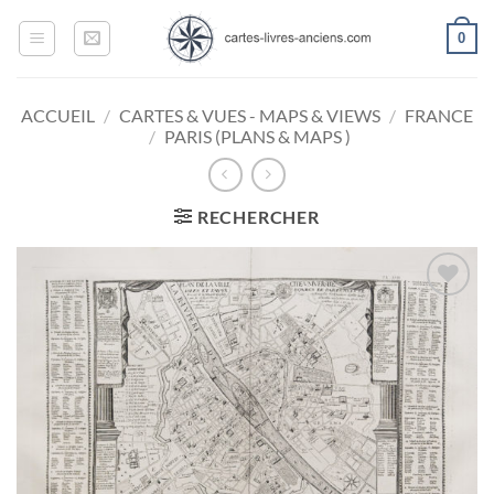
Passer
0
au
contenu
ACCUEIL
/
CARTES & VUES - MAPS & VIEWS
/
FRANCE
/
PARIS (PLANS & MAPS )
RECHERCHER
Ajouter
à la
wishlist