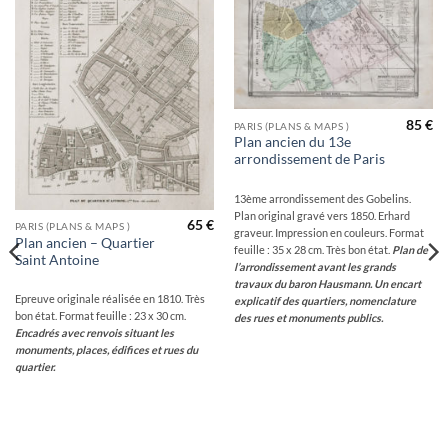
Ajouter
Ajouter
à la
à la
wishlist
wishlist
85
€
PARIS (PLANS & MAPS )
Plan ancien du 13e
arrondissement de Paris
13ème arrondissement des Gobelins.
Plan original gravé vers 1850. Erhard
65
€
PARIS (PLANS & MAPS )
graveur. Impression en couleurs. Format
Plan ancien – Quartier
feuille : 35 x 28 cm. Très bon état.
Plan de
Saint Antoine
l’arrondissement avant les grands
travaux du baron Hausmann. Un encart
Epreuve originale réalisée en 1810. Très
explicatif des quartiers, nomenclature
bon état. Format feuille : 23 x 30 cm.
des rues et monuments publics.
Encadrés avec renvois situant les
monuments, places, édifices et rues du
quartier.