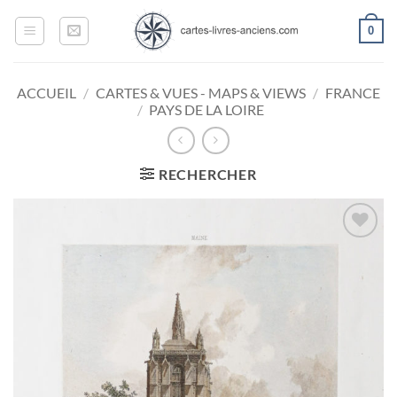
Passer
0
au
contenu
ACCUEIL
/
CARTES & VUES - MAPS & VIEWS
/
FRANCE
/
PAYS DE LA LOIRE
RECHERCHER
Ajouter
à la
wishlist