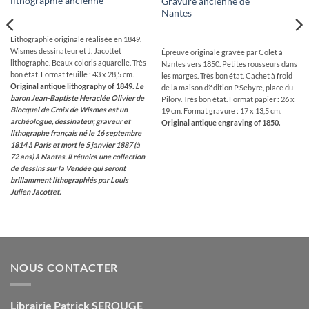
lithographie ancienne
Gravure ancienne de
Nantes
Lithographie originale réalisée en 1849.
Wismes dessinateur et J. Jacottet
Épreuve originale gravée par Colet à
lithographe. Beaux coloris aquarelle. Très
Nantes vers 1850. Petites rousseurs dans
bon état. Format feuille : 43 x 28,5 cm.
les marges. Très bon état. Cachet à froid
Original antique lithography of 1849.
Le
de la maison d’édition P.Sebyre, place du
baron Jean-Baptiste Heraclée Olivier de
Pilory. Très bon état. Format papier : 26 x
Blocquel de Croix de Wismes est un
19 cm. Format gravure : 17 x 13,5 cm.
archéologue, dessinateur, graveur et
Original antique engraving of 1850.
lithographe français né le 16 septembre
1814 à Paris et mort le 5 janvier 1887 (à
72 ans) à Nantes. Il réunira une collection
de dessins sur la Vendée qui seront
brillamment lithographiés par Louis
Julien Jacottet.
NOUS CONTACTER
Librairie Patrick SEROUGE