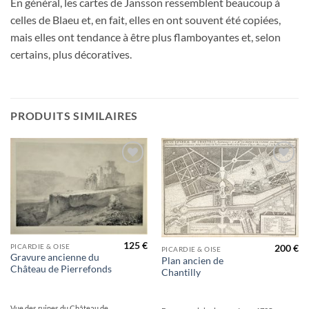
En général, les cartes de Jansson ressemblent beaucoup à
celles de Blaeu et, en fait, elles en ont souvent été copiées,
mais elles ont tendance à être plus flamboyantes et, selon
certains, plus décoratives.
PRODUITS SIMILAIRES
Ajouter
Ajouter
à la
à la
wishlist
wishlist
125
€
PICARDIE & OISE
200
€
PICARDIE & OISE
Gravure ancienne du
Plan ancien de
Château de Pierrefonds
Chantilly
Vue des ruines du Château de