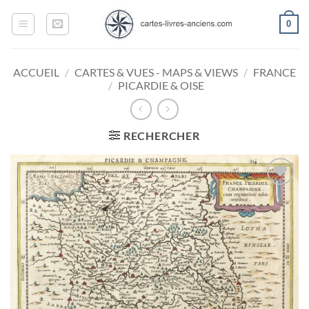
Passer
0
au
contenu
ACCUEIL
/
CARTES & VUES - MAPS & VIEWS
/
FRANCE
/
PICARDIE & OISE
RECHERCHER
Ajouter
à la
wishlist