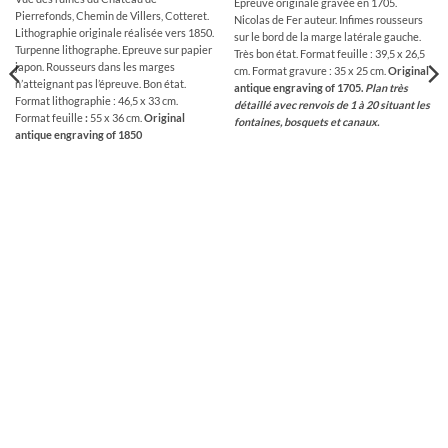
Epreuve originale gravée en 1705.
Pierrefonds, Chemin de Villers, Cotteret.
Nicolas de Fer auteur. Infimes rousseurs
Lithographie originale réalisée vers 1850.
sur le bord de la marge latérale gauche.
Turpenne lithographe. Epreuve sur papier
Très bon état. Format feuille : 39,5 x 26,5
japon. Rousseurs dans les marges
cm. Format gravure : 35 x 25 cm.
Original
n’atteignant pas l’épreuve. Bon état.
antique engraving of 1705.
Plan très
Format lithographie : 46,5 x 33 cm.
détaillé avec renvois de 1 à 20 situant les
Format feuille
:
55 x 36 cm.
Original
fontaines, bosquets et canaux.
antique engraving of 1850