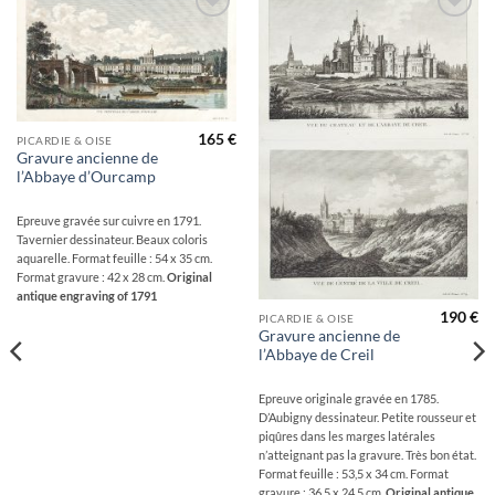
Ajouter
Ajouter
à la
à la
wishlist
wishlist
165
€
PICARDIE & OISE
Gravure ancienne de
l’Abbaye d’Ourcamp
Epreuve gravée sur cuivre en 1791.
Tavernier dessinateur. Beaux coloris
aquarelle. Format feuille : 54 x 35 cm.
Format gravure : 42 x 28 cm.
Original
antique engraving of 1791
190
€
PICARDIE & OISE
Gravure ancienne de
l’Abbaye de Creil
Epreuve originale gravée en 1785.
D’Aubigny dessinateur. Petite rousseur et
piqûres dans les marges latérales
n’atteignant pas la gravure. Très bon état.
Format feuille : 53,5 x 34 cm. Format
gravure : 36,5 x 24,5 cm.
Original antique