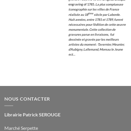
engraving of 1785.
La plus somptueuse
iconographie sur les villes de France
ème
réalisée au 18
siècle par Laborde.
Huit années, entre 1781 et 1789, furent
nécessaires pour l’édition de cette œuvre
monumentale. Cette collection de
gravures parue en livraisons, fut
dessinée et gravée par les meilleurs
artistes du moment : Tavernier, Meunier,
d’Aubigny, Lallemand, Moreau le Jeune
ect…
NOUS CONTACTER
Librairie Patrick SEROUGE
Marché Serpette