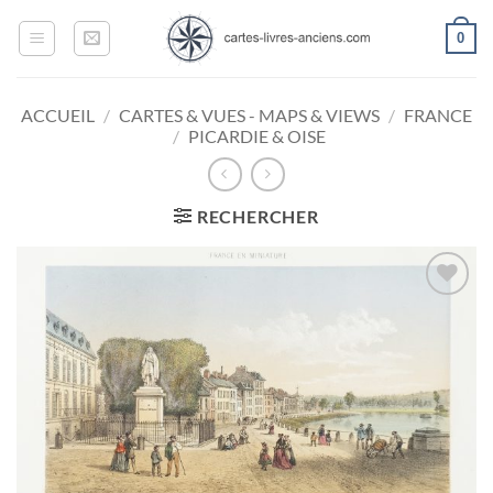
Passer
0
au
contenu
ACCUEIL
/
CARTES & VUES - MAPS & VIEWS
/
FRANCE
/
PICARDIE & OISE
RECHERCHER
Ajouter
à la
wishlist