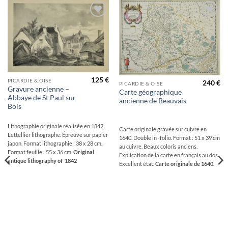
Ajouter
Ajouter
à la
à la
wishlist
wishlist
125
€
PICARDIE & OISE
240
€
PICARDIE & OISE
Gravure ancienne –
Carte géographique
Abbaye de St Paul sur
ancienne de Beauvais
Bois
Lithographie originale réalisée en 1842.
Carte originale gravée sur cuivre en
Lettellier lithographe. Épreuve sur papier
1640. Double in -folio. Format : 51 x 39 cm
japon. Format lithographie : 38 x 28 cm.
au cuivre. Beaux coloris anciens.
Format feuille : 55 x 36 cm.
Original
Explication de la carte en français au dos.
antique lithography of 1842
Excellent état.
Carte originale de 1640.