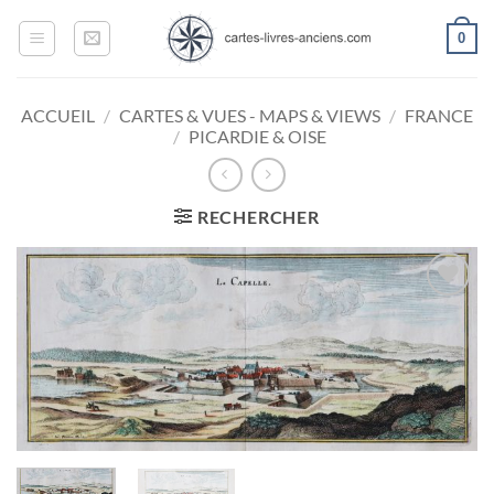
Passer
0
au
contenu
ACCUEIL
/
CARTES & VUES - MAPS & VIEWS
/
FRANCE
/
PICARDIE & OISE
RECHERCHER
Ajouter
à la
wishlist