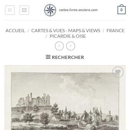
Passer
0
au
contenu
ACCUEIL
/
CARTES & VUES - MAPS & VIEWS
/
FRANCE
/
PICARDIE & OISE
RECHERCHER
Ajouter
à la
wishlist