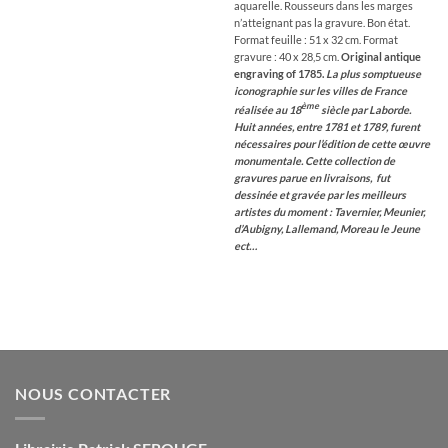
aquarelle. Rousseurs dans les marges
n’atteignant pas la gravure. Bon état.
Format feuille : 51 x 32 cm. Format
gravure : 40 x 28,5 cm.
Original antique
engraving of 1785.
La plus somptueuse
iconographie sur les villes de France
ème
réalisée au 18
siècle par Laborde.
Huit années, entre 1781 et 1789, furent
nécessaires pour l’édition de cette œuvre
monumentale. Cette collection de
gravures parue en livraisons, fut
dessinée et gravée par les meilleurs
artistes du moment : Tavernier, Meunier,
d’Aubigny, Lallemand, Moreau le Jeune
ect…
NOUS CONTACTER