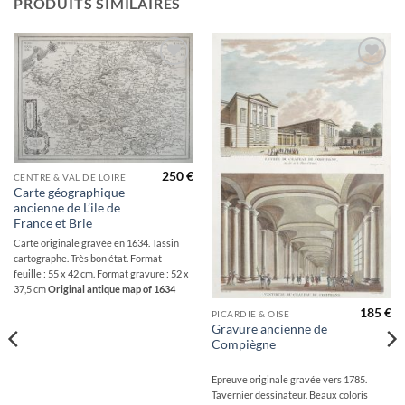
PRODUITS SIMILAIRES
Ajouter
Ajouter
à la
à la
wishlist
wishlist
250
€
CENTRE & VAL DE LOIRE
Carte géographique
ancienne de L’ile de
France et Brie
Carte originale gravée en 1634. Tassin
cartographe. Très bon état. Format
feuille : 55 x 42 cm. Format gravure : 52 x
37,5 cm
Original antique map of 1634
185
€
PICARDIE & OISE
Gravure ancienne de
Compiègne
Epreuve originale gravée vers 1785.
Tavernier dessinateur. Beaux coloris