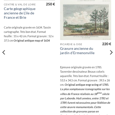
250
€
CENTRE & VAL DE LOIRE
Carte géographique
ancienne de L’ile de
France et Brie
Carte originale gravée en 1634. Tassin
cartographe. Très bon état. Format
feuille : 55 x 42 cm. Format gravure : 52 x
37,5 cm
Original antique map of 1634
220
€
PICARDIE & OISE
Gravure ancienne du
jardin d’Ermenonville
Epreuve originale gravée en 1785.
Tavernier dessinateur. Beaux coloris
aquarelle. Très bon état. Format feuille :
53,5 x 34,5 cm. Format gravure : 39,5 x 26
cm.
Original antique engraving of 1785.
La plus somptueuse iconographie sur les
ème
villes de France réalisée au 18
siècle
par Laborde. Huit années, entre 1781 et
1789, furent nécessaires pour l’édition de
cette œuvre monumentale. Cette
collection de gravures parue en