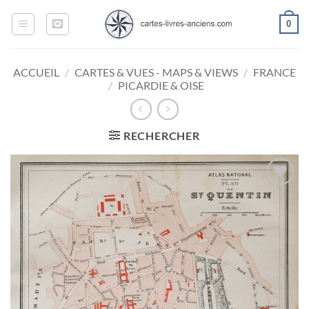
Passer
0
au
contenu
ACCUEIL
/
CARTES & VUES - MAPS & VIEWS
/
FRANCE
/
PICARDIE & OISE
RECHERCHER
Ajouter
à la
wishlist