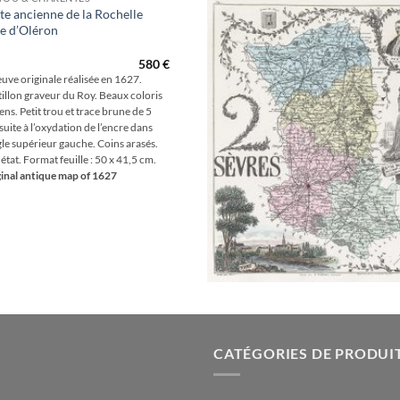
te ancienne de la Rochelle
Île d’Oléron
Aj
wis
580
€
uve originale réalisée en 1627.
illon graveur du Roy. Beaux coloris
ens. Petit trou et trace brune de 5
uite à l’oxydation de l’encre dans
gle supérieur gauche. Coins arasés.
état. Format feuille : 50 x 41,5 cm.
inal antique map of 1627
CATÉGORIES DE PRODUI