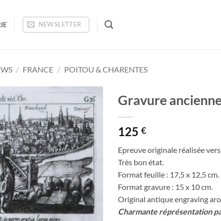
IE
NEWSLETTER
EWS
/
FRANCE
/
POITOU & CHARENTES
Gravure ancienne 
Ajouter
125
à la
€
wishlist
Epreuve originale réalisée ver
Très bon état.
Format feuille : 17,5 x 12,5 cm.
Format gravure : 15 x 10 cm.
Original antique engraving ar
Charmante réprésentation pano