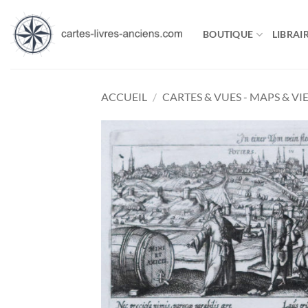
Passer
au
BOUTIQUE
LIBRAIR
contenu
ACCUEIL
/
CARTES & VUES - MAPS & VI