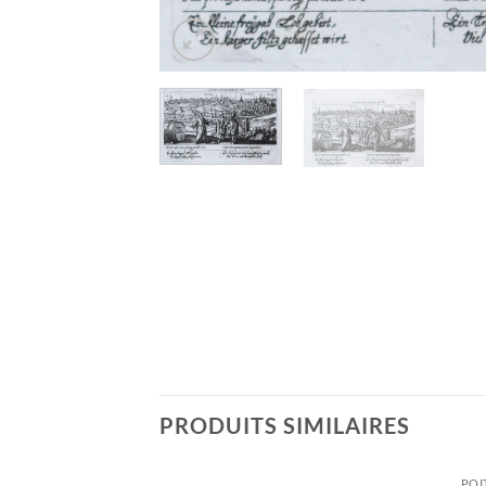
PRODUITS SIMILAIRES
TES
POI