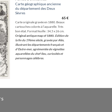
Carte géographique ancienne
du département des Deux
outer
Sèvres
à la
hlist
65
€
Carte originale gravée en 1880. Beaux
cartouches colorés à l’aquarelle. Très
bon état. Format feuille : 34,5 x 26 cm.
Original antique map of 1880.
Edition de
la fin du 19ème siècle, gravée par Alès,
illustrant les départements français et
d’Outre-mer, agrémentée de vignettes
aquarellées du chef-lieu, curiosités et
personnages célèbres.
TS