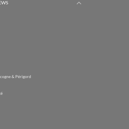
IEWS
cogne & Périgord
té