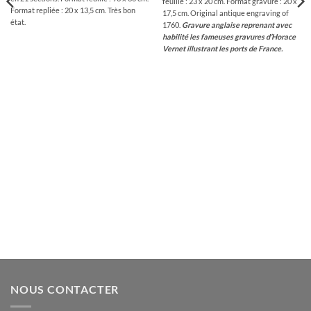
feuille : 23 x 20 cm. Format gravure : 20 x
Format repliée : 20 x 13,5 cm. Très bon
17,5 cm. Original antique engraving of
état.
1760.
Gravure anglaise reprenant avec
habilité les fameuses gravures d’Horace
Vernet illustrant les ports de France.
NOUS CONTACTER