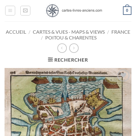
Passer
0
au
contenu
ACCUEIL
/
CARTES & VUES - MAPS & VIEWS
/
FRANCE
/
POITOU & CHARENTES
RECHERCHER
Ajouter
à la
wishlist