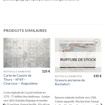
PRODUITS SIMILAIRES
Ajouter
Ajouter
à la
à la
wishlist
wishlist
RUPTURE DE STOCK
125
€
POITOU & CHARENTES
Carte de Cassini de
135
€
POITOU & CHARENTES
Thury – N°69 –
Gravure ancienne de
Charroux – Angoulême
Rochefort
Carte originale de Cassini réalisée en
1772 - 77, éditée chez Andriveau - Goujon
Épreuve originale réalisée vers 1760.
vers 1815. Entoilée d'époque et montée
Coloris aquarelle. Très bon état. Format
en 21 sections. Format feuille : 93 x 60 cm.