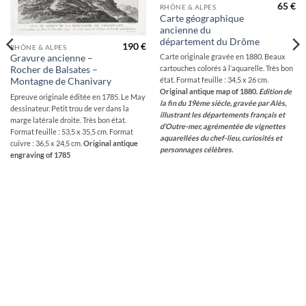
65
€
RHÔNE & ALPES
Carte géographique
ancienne du
département du Drôme
190
€
RHÔNE & ALPES
Carte originale gravée en 1880. Beaux
Gravure ancienne –
cartouches colorés à l’aquarelle. Très bon
Rocher de Balsates –
état. Format feuille : 34,5 x 26 cm.
Montagne de Chanivary
Original antique map of 1880.
Edition de
Epreuve originale éditée en 1785. Le May
la fin du 19ème siècle, gravée par Alès,
dessinateur. Petit trou de ver dans la
illustrant les départements français et
marge latérale droite. Très bon état.
d’Outre-mer, agrémentée de vignettes
Format feuille : 53,5 x 35,5 cm. Format
aquarellées du chef-lieu, curiosités et
cuivre : 36,5 x 24,5 cm.
Original antique
personnages célèbres.
engraving of 1785