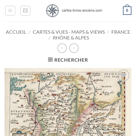
Passer
0
au
contenu
ACCUEIL
/
CARTES & VUES - MAPS & VIEWS
/
FRANCE
/
RHÔNE & ALPES
RECHERCHER
Ajouter
à la
wishlist