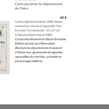
Carte ancienne du département
de l’Isère
outer
à la
hlist
65
€
Carte originale gravée en 1880. Beaux
cartouches colorés à l’aquarelle. Très
bon état. Format feuille : 35 x 27 cm.
Original antique map of 1880.
Cartouches illustrant la ville de Grenoble.
Edition de la fin du 19ème siècle
illustrant les départements français et
d’Outre-mer, agrémentée de vignettes
aquarellées du chef-lieu, curiosités et
personnages célèbres.