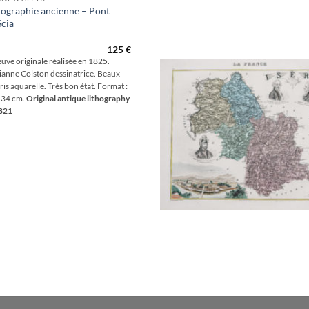
hographie ancienne – Pont
Scia
Aj
wis
125
€
uve originale réalisée en 1825.
anne Colston dessinatrice. Beaux
ris aquarelle. Très bon état. Format :
 34 cm.
Original antique lithography
1821