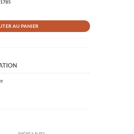
 1785
UTER AU PANIER
ATION
ge
RHÔNE & ALPES