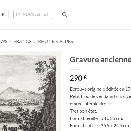
IE
NEWSLETTER
EWS
/
FRANCE
/
RHÔNE & ALPES
Gravure ancienne
Ajouter
290
à la
€
wishlist
Epreuve originale éditée en 17
Petit trou de ver dans la marge
marge latérale droite.
Très bon état.
Format feuille : 53 x 35 cm.
Format cuivre : 36,5 x 24,5 cm.