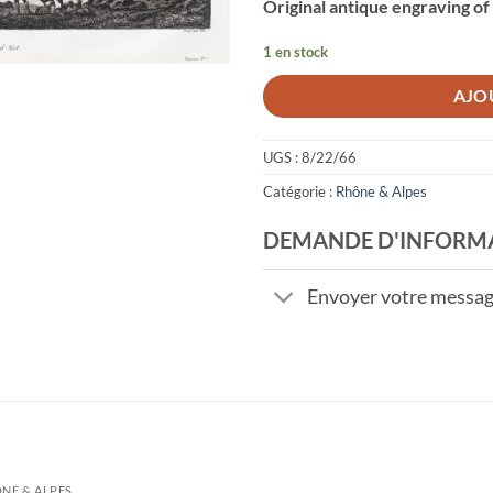
Original antique engraving of
1 en stock
AJO
UGS :
8/22/66
Catégorie :
Rhône & Alpes
DEMANDE D'INFORM
Envoyer votre messa
NE & ALPES