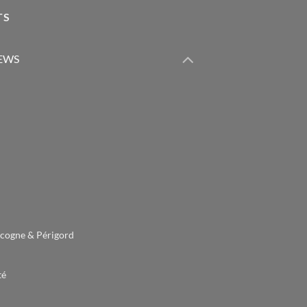
TS
IEWS
cogne & Périgord
té