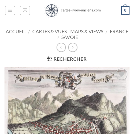
Passer
0
au
contenu
ACCUEIL
/
CARTES & VUES - MAPS & VIEWS
/
FRANCE
/
SAVOIE
RECHERCHER
Ajouter
à la
wishlist