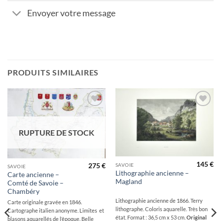
Envoyer votre message
PRODUITS SIMILAIRES
Ajouter
Ajouter
à la
à la
wishlist
wishlist
RUPTURE DE STOCK
145
€
SAVOIE
275
€
SAVOIE
Lithographie ancienne –
Carte ancienne –
Magland
Comté de Savoie –
Chambéry
Lithographie ancienne de 1866. Terry
Carte originale gravée en 1846.
lithographe. Coloris aquarelle. Très bon
Cartographe italien anonyme. Limites et
état. Format : 36,5 cm x 53 cm.
Original
blasons aquarellés de l’époque. Belle