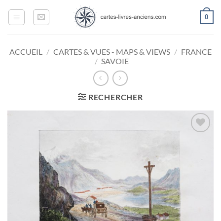
Passer
0
au
contenu
ACCUEIL
/
CARTES & VUES - MAPS & VIEWS
/
FRANCE
/
SAVOIE
RECHERCHER
Ajouter
à la
wishlist