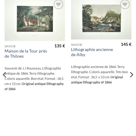
Ajouter
Ajouter
à la
à la
wishlist
wishlist
145
€
SAVOIE
135
€
SAVOIE
Lithographie ancienne
Maison de la Tour près
de Alby
de Thônes
Lithographie ancienne de 1866. Terry
Souvenir de J.J Rousseau. Lithographie
lithographe. Coloris aquarelle. Très bon
antique de 1866. Terry lithographe.
état. Format : 36,5 x 53 cm.
Original
Coloris aquarelle. Bon état. Format : 36,5
antique lithography of 1866
cm x 53 cm.
Original antique lithography
of 1866