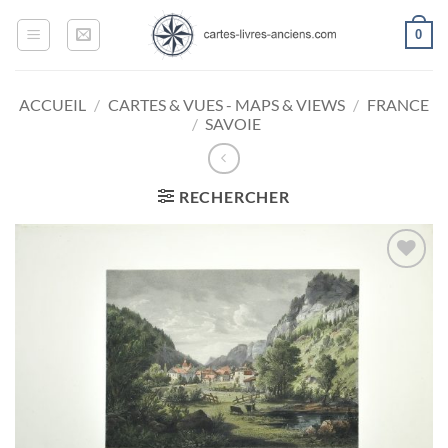
Passer
0
au
contenu
ACCUEIL
/
CARTES & VUES - MAPS & VIEWS
/
FRANCE
/
SAVOIE
RECHERCHER
Ajouter
à la
wishlist