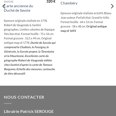
320
€
SAVOIE
Chambéry
Carte ancienne du
Duché de Savoie
Epreuve originale réalisée en1693. Blaeu
Joan auteur. Parfait état. Grand in-folio.
Epreuve originale réalisée en 1778.
Format feuille : 64 x 53 cm. Format
Robert de Vaugondy & Santini
gravure : 58 x 48 cm.
Original antique
géographes. Limites colorées de l’époque.
map of 1693
Très bon état. Format feuille : 75 x 56 cm.
Format gravure : 52,5 x 49 cm. Original
antique map of 1778.
Duché de Savoie qui
comprend le Chablais, le Fossigny, le
Génévois, la Savoie propre, la Tarentaise
et la Maurienne.
Excellente carte du
géographe Robert de Vaugondy éditée
chez Santini d’après la carte de Tomaso
Borgomo. Echelle des mesures, cartouche
de titre décoratif.
NOUS CONTACTER
Librairie Patrick SEROUGE