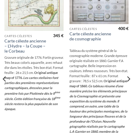
à la
à la
wishlist
wishlist
400
€
CARTES CÉLESTES
Carte céleste ancienne
345
€
CARTES CÉLESTES
de cosmographie
Carte céleste ancienne
– L’Hydre – la Coupe –
Tableau du système général de la
le Corbeau
cosmographie moderne. Grande épreuve
Gravure originale de 1776. Fortin graveur.
originale réalisée en 1860. Garnier F.A
Très beaux coloris aquarelle, avec rehaut
cartographe. Belle impression en
d’or dans les étoiles. Très bon état. Format
couleurs. Infimes rousseurs. Très bon état.
feuille : 26 x 21,5 cm.
Original antique
Format feuille : 87 x 61 cm. Format
map of 1776.
Les cartes stellaires font
gravure : 78,5 x 52,5 cm.
Original antique
parties des premières représentations
map of 1860.
Ce tableau résume d’une
cartographiques, dressées pour la
manière précise les éléments principaux
ème
première fois par Ptolémée dès le II
de la Cosmographie et présente une
ème
siècle. Cette édition française du 18
exposition du système du monde. Il
siècle restera la plus populaire de son
comprend, en outre, une table de la
époque.
hauteur des principales montagnes, de la
longueur des principaux fleuves et de la
profondeur de l’Océan.
Nouvelle
géographie réalisée par le cartographe
L.A Garnier en 1860, membre de la