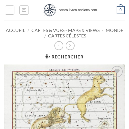
Passer
0
au
contenu
ACCUEIL
/
CARTES & VUES - MAPS & VIEWS
/
MONDE
/
CARTES CÉLESTES
RECHERCHER
Ajouter
à la
wishlist