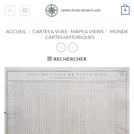
Passer
0
au
contenu
ACCUEIL
/
CARTES & VUES - MAPS & VIEWS
/
MONDE
/
CARTES HISTORIQUES
RECHERCHER
Ajouter
à la
wishlist