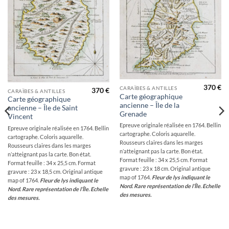
370
€
CARAÏBES & ANTILLES
370
€
CARAÏBES & ANTILLES
Carte géographique
Carte géographique
ancienne – Île de la
ancienne – Île de Saint
Grenade
Vincent
Epreuve originale réalisée en 1764. Bellin
Epreuve originale réalisée en 1764. Bellin
cartographe. Coloris aquarelle.
cartographe. Coloris aquarelle.
Rousseurs claires dans les marges
Rousseurs claires dans les marges
n’atteignant pas la carte. Bon état.
n’atteignant pas la carte. Bon état.
Format feuille : 34 x 25,5 cm. Format
Format feuille : 34 x 25,5 cm. Format
gravure : 23 x 18 cm. Original antique
gravure : 23 x 18,5 cm. Original antique
map of 1764.
Fleur de lys indiquant le
map of 1764.
Fleur de lys indiquant le
Nord.
Rare représentation de l’Île. Echelle
Nord.
Rare représentation de l’Île. Echelle
des mesures.
des mesures.