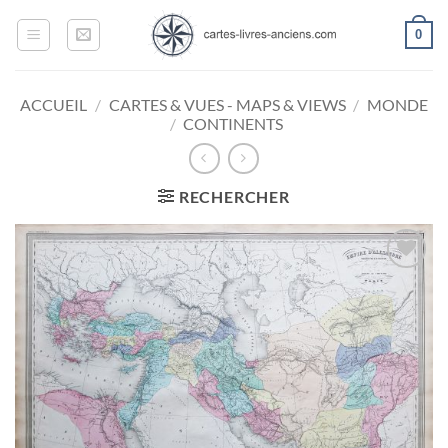
Passer
0
au
contenu
ACCUEIL
/
CARTES & VUES - MAPS & VIEWS
/
MONDE
/
CONTINENTS
RECHERCHER
Ajouter
à la
wishlist