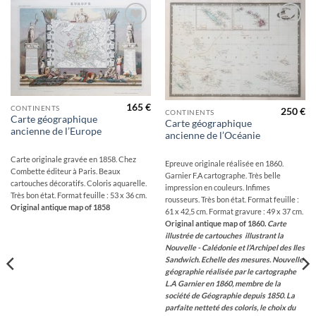
Ajouter
Ajouter
à la
à la
wishlist
wishlist
165
€
CONTINENTS
250
€
CONTINENTS
Carte géographique
Carte géographique
ancienne de l’Europe
ancienne de l’Océanie
Carte originale gravée en 1858. Chez
Epreuve originale réalisée en 1860.
Combette éditeur à Paris. Beaux
Garnier F.A cartographe. Très belle
cartouches décoratifs. Coloris aquarelle.
impression en couleurs. Infimes
Très bon état. Format feuille : 53 x 36 cm.
rousseurs. Très bon état. Format feuille :
Original antique map of 1858
61 x 42,5 cm. Format gravure : 49 x 37 cm.
Original antique map of 1860.
Carte
illustrée de cartouches illustrant la
Nouvelle - Calédonie et l’Archipel des Iles
Sandwich. Echelle des mesures.
Nouvelle
géographie réalisée par le cartographe
L.A Garnier en 1860, membre de la
société de Géographie depuis 1850.
La
parfaite netteté des coloris, le choix du