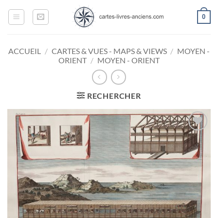
Passer
0
au
contenu
ACCUEIL
/
CARTES & VUES - MAPS & VIEWS
/
MOYEN -
ORIENT
/
MOYEN - ORIENT
RECHERCHER
Ajouter
à la
wishlist