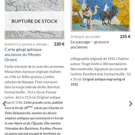
Ajouter
Ajouter
à la
à la
wishlist
wishlist
RUPTURE DE STOCK
225
€
AFRIQUE DU NORD
Le passage – gravure
220
€
EMIRATS & QATAR & ARABIE SAOUDITE
ancienne
Carte géographique
ancienne du Moyen
Lithographie originale de 1932. Chabrier
Orient
auteur. Tirage limité à 300 exemplaires.
Partie orientale de la carte des anciennes
Non numérotée. Signature au crayon de
Monarchies. Epreuve originale réalisée
l’artiste. Excellent état. Format feuille : 53
en 1760. Le Tellier graveur. Limites
x 35 cm.
Orignal antique engraving of
colorées de l’époque. Fines rousseurs
1932.
dans la marge latérale droite. Bon état.
Format feuille : 76,5 x 56 cm. Format
cuivre : 66,5 x 51,5 cm. Original antique
map of 1760.
Cette grande carte, publiée
ème
vers la fin du 18
siècle par Charles et
Félix Delamarche, montre les divers
empires antiques qui existaient à l'est de
la mer Noire et de l'Égypte. Elle montre
l'étendue des Bactriens, Scythes, Perses
et autres qui ont occupé le territoire au