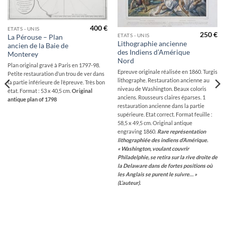
400
€
ETATS - UNIS
250
€
ETATS - UNIS
La Pérouse – Plan
Lithographie ancienne
ancien de la Baie de
des Indiens d’Amérique
Monterey
Nord
Plan original gravé à Paris en 1797-98.
Epreuve originale réalisée en 1860. Turgis
Petite restauration d’un trou de ver dans
lithographe. Restauration ancienne au
la partie inférieure de l’épreuve. Très bon
niveau de Washington. Beaux coloris
état. Format : 53 x 40,5 cm.
Original
anciens. Rousseurs claires éparses. 1
antique plan of 1798
restauration ancienne dans la partie
supérieure. Etat correct. Format feuille :
58,5 x 49,5 cm. Original antique
engraving 1860.
Rare représentation
lithographiée des indiens d’Amérique.
« Washington, voulant couvrir
Philadelphie, se retira sur la rive droite de
la Delaware dans de fortes positions où
les Anglais se purent le suivre… »
(L’auteur).