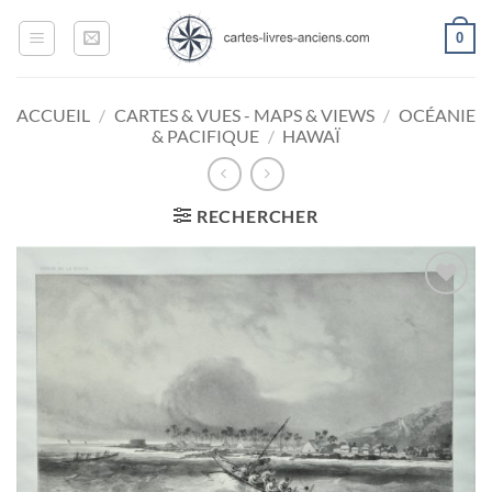
Passer
0
au
contenu
ACCUEIL
/
CARTES & VUES - MAPS & VIEWS
/
OCÉANIE
& PACIFIQUE
/
HAWAÏ
RECHERCHER
Ajouter
à la
wishlist