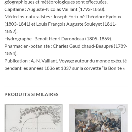
géographiques et météorologiques sont effectuées.
Capitaine : Auguste-Nicolas Vaillant (1793-1858).
Médecins-naturalistes : Joseph Fortuné Théodore Eydoux
(1803-1841) et Louis François Auguste Souleyet (1811-
1852).
Hydrographe : Benoît Henri Darondeau (1805-1869).
Pharmacien-botaniste : Charles Gaudichaud-Beaupré (1789-
1854).
Publication : A.-N. Vaillant, Voyage autour du monde exécuté
pendant les années 1836 et 1837 sur la corvette “la Bonite ».
PRODUITS SIMILAIRES
Ajouter
Ajouter
à la
à la
wishlist
wishlist