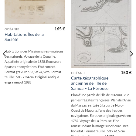
à la
à la
wishlist
wishlist
165
€
OCÉANIE
Habitations Îles de la
Société
Habitations des Missionnaires - maisons
des naturels. Voyage de la Coquille.
Aquatinte originale de 1828. Rousseurs
éparses et oxydations. Etat correct.
Format gravure : 33,5 x 24,5 cm. Format
150
€
OCÉANIE
feuille : 50,5 x 34 cm.
Original antique
Carte géographique
engraving of 1828
ancienne de l’Île de
Samoa – La Pérouse
Plan d’une partie de l’Île de Maouna, vue
par les frégates françaises. Plan de l’Anse
du Massacre située à la partie Nord-
Ouest de Maouna, l’une des Îles des
navigateurs. Epreuve originale gravée en
1787. Voyage de La Pérouse. Fine
rousseur dans la marge supérieure. Très
bon état. Format feuille : 53 x 41,5 cm.