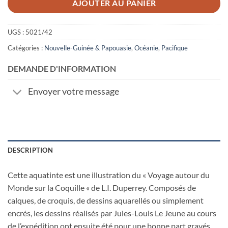
AJOUTER AU PANIER
UGS :
5021/42
Catégories :
Nouvelle-Guinée & Papouasie
,
Océanie
,
Pacifique
DEMANDE D'INFORMATION
Envoyer votre message
DESCRIPTION
Cette aquatinte est une illustration du « Voyage autour du
Monde sur la Coquille « de L.I. Duperrey. Composés de
calques, de croquis, de dessins aquarellés ou simplement
encrés, les dessins réalisés par Jules-Louis Le Jeune au cours
de l’expédition ont ensuite été pour une bonne part gravés