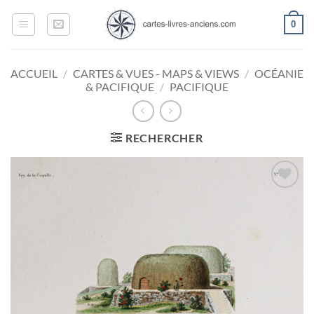
Passer
0
au
contenu
ACCUEIL
/
CARTES & VUES - MAPS & VIEWS
/
OCÉANIE
& PACIFIQUE
/
PACIFIQUE
RECHERCHER
Ajouter
à la
wishlist