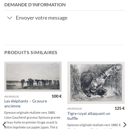
DEMANDE D'INFORMATION
Envoyer votre message
PRODUITS SIMILAIRES
Ajouter
Ajouter
à la
à la
wishlist
wishlist
100
€
ANIMAUX
Les éléphants – Gravure
ancienne
125
€
ANIMAUX
Epreuve originale réalisée vers 1880.
Tigre royal attaquant un
Léon Gaucherel graveur. Epreuve gravée
buffle
à l’eau-forte en premier tirage avant la
Epreuve originale réalisée vers 1880. E.
lettre imprimée sur papier japon. Tiré à