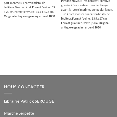
Pirodon graveur. Très bon état. Epreuve
part, montée sur carton bristol de
gravée à l’eau-forte en premier tirage
l’éditeur. Très bon état. Format feuille : 39
avant la lettre imprimée sur papier japon.
x 22 cm. Format gravure : 35,5 x 19,5 cm.
Tiré à part, montée sur carton bristol de
Original antique engraving around 1880
l’éditeur. Format feuille : 33,5 x 27 cm.
Format gravure : 32 x 23,5 cm.
Original
antique engraving around 1880
NOUS CONTACTER
Librairie Patrick SEROUGE
Marché Serpette