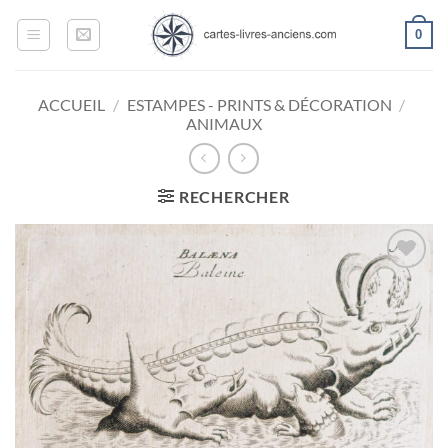
Passer
0
au
contenu
ACCUEIL
/
ESTAMPES - PRINTS & DÉCORATION
/
ANIMAUX
RECHERCHER
Ajouter
à la
wishlist