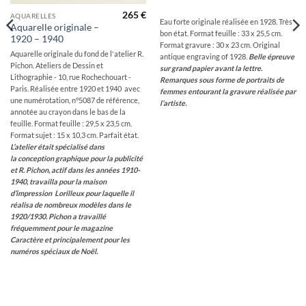
265
€
AQUARELLES
Eau forte originale réalisée en 1928. Très
Aquarelle originale –
bon état. Format feuille : 33 x 25,5 cm.
1920 – 1940
Format gravure : 30 x 23 cm. Original
Aquarelle originale du fond de l'atelier R.
antique engraving of 1928.
Belle épreuve
Pichon. Ateliers de Dessin et
sur grand papier avant la lettre.
Lithographie - 10, rue Rochechouart -
Remarques sous forme de portraits de
Paris. Réalisée entre 1920 et 1940 avec
femmes entourant la gravure réalisée par
une numérotation, n°5087 de référence,
l’artiste.
annotée au crayon dans le bas de la
feuille. Format feuille : 29,5 x 23,5 cm.
Format sujet : 15 x 10,3 cm. Parfait état.
L’atelier était spécialisé dans
la conception graphique pour la publicité
et R. Pichon, actif dans les années 1910-
1940, travailla pour la maison
d’impression Lorilleux pour laquelle il
réalisa de nombreux modèles dans le
1920/1930.
Pichon a travaillé
fréquemment pour le magazine
Caractère et principalement pour les
numéros spéciaux de Noël.