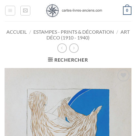
Passer
0
au
contenu
ACCUEIL
/
ESTAMPES - PRINTS & DÉCORATION
/
ART
DÉCO (1910 - 1940)
RECHERCHER
Ajouter
à la
wishlist