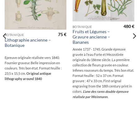
480
€
BOTANIQUE
Fruits et Légumes –
75
€
BOTANIQUE
Gravure ancienne –
Lithographie ancienne –
Bananes
Botanique
Année 1737 - 1745. Grande épreuve
gravée à l'eau Forte et Mezzotinte
Epreuve originale réalisée vers 1840.
originale du 18ème siècle. La première
Fournier graveur. Belle impression en
collection de fleurs gravée en couleur.
couleurs. Très bon état. Format feuille :
Infimes rousseurs du temps. Très bon état.
23,5 x 15,5 cm.
Original antique
Format feuille : 52 x 37 cm. Format
lithography around 1840
gravure : 47 x 33 cm. First orignal
engraving from the 18th century print in
colors.
L’une des rares double épreuve
réalisée par Weinmann.