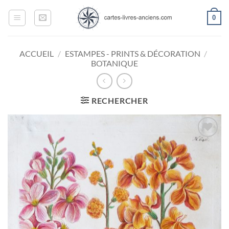
Passer
0
au
contenu
ACCUEIL
/
ESTAMPES - PRINTS & DÉCORATION
/
BOTANIQUE
RECHERCHER
Ajouter
à la
wishlist