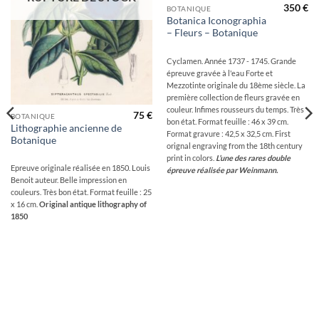
350
€
BOTANIQUE
Botanica Iconographia
– Fleurs – Botanique
Cyclamen. Année 1737 - 1745. Grande
épreuve gravée à l'eau Forte et
Mezzotinte originale du 18ème siècle. La
première collection de fleurs gravée en
couleur. Infimes rousseurs du temps. Très
75
€
BOTANIQUE
bon état. Format feuille : 46 x 39 cm.
Lithographie ancienne de
Format gravure : 42,5 x 32,5 cm. First
Botanique
orignal engraving from the 18th century
print in colors.
L’une des rares double
Epreuve originale réalisée en 1850. Louis
épreuve réalisée par Weinmann.
Benoit auteur. Belle impression en
couleurs. Très bon état. Format feuille : 25
x 16 cm.
Original antique lithography of
1850