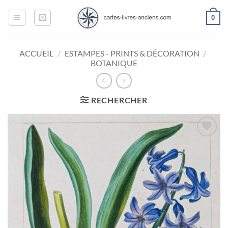
Passer
0
au
contenu
ACCUEIL
/
ESTAMPES - PRINTS & DÉCORATION
/
BOTANIQUE
RECHERCHER
Ajouter
à la
wishlist