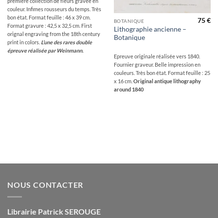
première collection de fleurs gravée en
couleur. Infimes rousseurs du temps. Très
bon état. Format feuille : 46 x 39 cm.
75
€
BOTANIQUE
Format gravure : 42,5 x 32,5 cm. First
Lithographie ancienne –
orignal engraving from the 18th century
Botanique
print in colors.
L’une des rares double
épreuve réalisée par Weinmann.
Epreuve originale réalisée vers 1840.
Fournier graveur. Belle impression en
couleurs. Très bon état. Format feuille : 25
x 16 cm.
Original antique lithography
around 1840
NOUS CONTACTER
Librairie Patrick SEROUGE