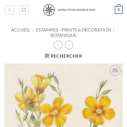
Passer
0
au
contenu
ACCUEIL
/
ESTAMPES - PRINTS & DÉCORATION
/
BOTANIQUE
RECHERCHER
Ajouter
à la
wishlist