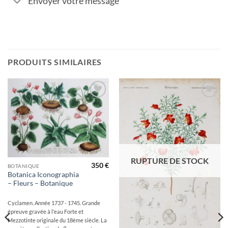
Envoyer votre message
PRODUITS SIMILAIRES
Ajouter
Ajouter
à la
à la
wishlist
wishlist
RUPTURE DE STOCK
350
€
BOTANIQUE
Botanica Iconographia
– Fleurs – Botanique
Cyclamen. Année 1737 - 1745. Grande
épreuve gravée à l'eau Forte et
Mezzotinte originale du 18ème siècle. La