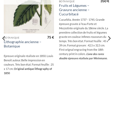
350
€
BOTANIQUE
Fruits et Légumes –
Gravure ancienne –
Cucurbitacé
Cucurbita. Année 1737 - 1745. Grande
épreuve gravée à l'eau Forte et
Mezzotinte originale du 18ème siècle. La
première collection de fruits et légumes
gravée en couleur. Infimes rousseurs du
75
€
BOTANIQUE
temps. Très bon état. Format feuille : 45 x
Lithographie ancienne –
39 cm. Format gravure : 42,5 x 32,5 cm.
Botanique
First orignal engraving from the 18th
century print in colors.
L’une des rares
Epreuve originale réalisée en 1850. Louis
double épreuve réalisée par Weinmann.
Benoit auteur. Belle impression en
couleurs. Très bon état. Format feuille : 25
x 17 cm.
Original antique lithography of
1850