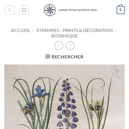
Passer
0
au
contenu
ACCUEIL
/
ESTAMPES - PRINTS & DÉCORATION
/
BOTANIQUE
RECHERCHER
Ajouter
à la
wishlist