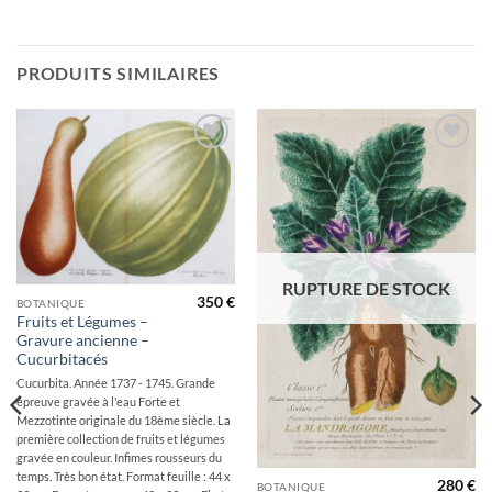
PRODUITS SIMILAIRES
Ajouter
Ajouter
à la
à la
wishlist
wishlist
RUPTURE DE STOCK
350
€
BOTANIQUE
Fruits et Légumes –
Gravure ancienne –
Cucurbitacés
Cucurbita. Année 1737 - 1745. Grande
épreuve gravée à l'eau Forte et
Mezzotinte originale du 18ème siècle. La
première collection de fruits et légumes
gravée en couleur. Infimes rousseurs du
temps. Très bon état. Format feuille : 44 x
280
€
BOTANIQUE