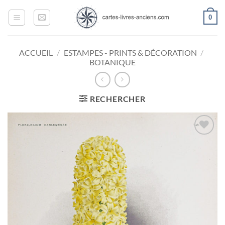
Passer
0
au
contenu
ACCUEIL
/
ESTAMPES - PRINTS & DÉCORATION
/
BOTANIQUE
RECHERCHER
Ajouter
à la
wishlist